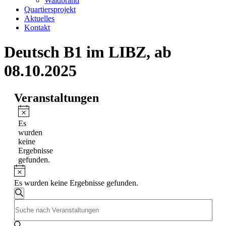
Waldbrand
Quartiersprojekt
Aktuelles
Kontakt
Deutsch B1 im LIBZ, ab
08.10.2025
Veranstaltungen
Hinweis
Es
wurden
keine
Ergebnisse
gefunden.
Hinweis
Es wurden keine Ergebnisse gefunden.
Veranstaltungen
Suche
Bitte
Suche
Schlüsselwort
und
eingeben.