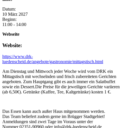
Datum:
10
März
2027
Beginn:
11:00 - 14:00
Webseite
Website:
https://www.drk-
luedenscheid.de/angebote/gastronomie/mittagstisch.html
Am Dienstag und Mittwoch jeder Woche wird vom DRK ein
Mittagstisch mit wechselnden und frisch zubereiteten Gerichten
angeboten. Zum Hauptgang gibt es auch immer ein Salatbuffet
sowie ein Dessert.Die Preise für die jeweiligen Gerichte variieren
(ab 6,50€). Getränke (Kaffee, Tee, Kaltgetränke) kosten 1 €.
Das Essen kann auch außer Haus mitgenommen werden.
Das Team beliefert zudem gerne im Brügger Stadtgebiet!
Anmeldungen sind zwei Tage im Voraus unter der
Nummer 02351-90960 oder info@drk-luedenscheid.de