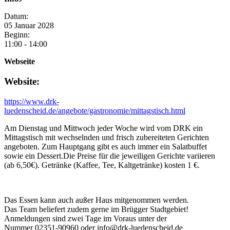
Datum:
05
Januar
2028
Beginn:
11:00 - 14:00
Webseite
Website:
https://www.drk-
luedenscheid.de/angebote/gastronomie/mittagstisch.html
Am Dienstag und Mittwoch jeder Woche wird vom DRK ein
Mittagstisch mit wechselnden und frisch zubereiteten Gerichten
angeboten. Zum Hauptgang gibt es auch immer ein Salatbuffet
sowie ein Dessert.Die Preise für die jeweiligen Gerichte variieren
(ab 6,50€). Getränke (Kaffee, Tee, Kaltgetränke) kosten 1 €.
Das Essen kann auch außer Haus mitgenommen werden.
Das Team beliefert zudem gerne im Brügger Stadtgebiet!
Anmeldungen sind zwei Tage im Voraus unter der
Nummer 02351-90960 oder info@drk-luedenscheid.de