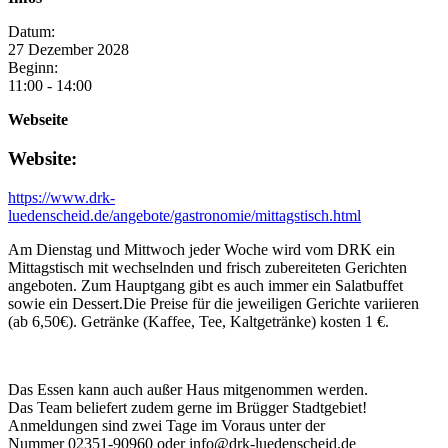
Datum:
27
Dezember
2028
Beginn:
11:00 - 14:00
Webseite
Website:
https://www.drk-
luedenscheid.de/angebote/gastronomie/mittagstisch.html
Am Dienstag und Mittwoch jeder Woche wird vom DRK ein
Mittagstisch mit wechselnden und frisch zubereiteten Gerichten
angeboten. Zum Hauptgang gibt es auch immer ein Salatbuffet
sowie ein Dessert.Die Preise für die jeweiligen Gerichte variieren
(ab 6,50€). Getränke (Kaffee, Tee, Kaltgetränke) kosten 1 €.
Das Essen kann auch außer Haus mitgenommen werden.
Das Team beliefert zudem gerne im Brügger Stadtgebiet!
Anmeldungen sind zwei Tage im Voraus unter der
Nummer 02351-90960 oder info@drk-luedenscheid.de