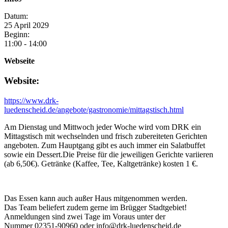
Datum:
25
April
2029
Beginn:
11:00 - 14:00
Webseite
Website:
https://www.drk-
luedenscheid.de/angebote/gastronomie/mittagstisch.html
Am Dienstag und Mittwoch jeder Woche wird vom DRK ein
Mittagstisch mit wechselnden und frisch zubereiteten Gerichten
angeboten. Zum Hauptgang gibt es auch immer ein Salatbuffet
sowie ein Dessert.Die Preise für die jeweiligen Gerichte variieren
(ab 6,50€). Getränke (Kaffee, Tee, Kaltgetränke) kosten 1 €.
Das Essen kann auch außer Haus mitgenommen werden.
Das Team beliefert zudem gerne im Brügger Stadtgebiet!
Anmeldungen sind zwei Tage im Voraus unter der
Nummer 02351-90960 oder info@drk-luedenscheid.de