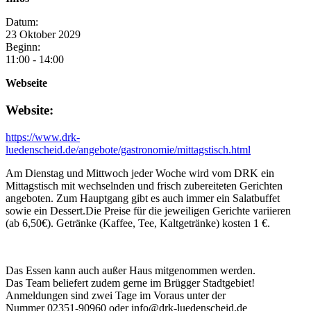
Datum:
23
Oktober
2029
Beginn:
11:00 - 14:00
Webseite
Website:
https://www.drk-
luedenscheid.de/angebote/gastronomie/mittagstisch.html
Am Dienstag und Mittwoch jeder Woche wird vom DRK ein
Mittagstisch mit wechselnden und frisch zubereiteten Gerichten
angeboten. Zum Hauptgang gibt es auch immer ein Salatbuffet
sowie ein Dessert.Die Preise für die jeweiligen Gerichte variieren
(ab 6,50€). Getränke (Kaffee, Tee, Kaltgetränke) kosten 1 €.
Das Essen kann auch außer Haus mitgenommen werden.
Das Team beliefert zudem gerne im Brügger Stadtgebiet!
Anmeldungen sind zwei Tage im Voraus unter der
Nummer 02351-90960 oder info@drk-luedenscheid.de