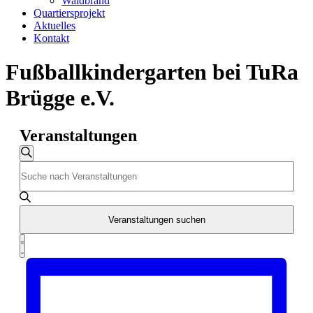
Waldbrand
Quartiersprojekt
Aktuelles
Kontakt
Fußballkindergarten bei TuRa
Brügge e.V.
Veranstaltungen
Veranstaltungen
Suche
Bitte
Suche
Schlüsselwort
und
eingeben.
Suche
Ansichten,
nach
Veranstaltungen suchen
Navigation
Veranstaltungen
Veranstaltung
Schlüsselwort.
Zusammenfassung
Ansichten-
Navigation