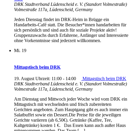
DRK Stadtverband Lüdenscheid e. V. (Standort Volmestraße)
Volmestraße 117a, Lüdenscheid, Germany
Jeden Dienstag findet im DRK-Heim in Brügge ein
Handarbeits-Café statt. Die Besucher*innen handarbeiten für
sich persönlich und sind auch für soziale Projekte aktiv!
Gruppenzuwachs durch Erfahrene, Anfänger und Interessierte
ohne Vorkenntnisse sind jederzeit willkommen.
Mi.
19
Mittagstisch beim DRK
19. August Uhrzeit: 11:00
-
14:00
Mittagstisch beim DRK
DRK Stadtverband Lüdenscheid e. V. (Standort Volmestraße)
Volmestraße 117a, Lüdenscheid, Germany
Am Dienstag und Mittwoch jeder Woche wird vom DRK ein
Mittagstisch mit wechselnden und frisch zubereiteten
Gerichten angeboten. Zum Hauptgang gibt es auch immer ein
Salatbuffet sowie ein Dessert.Die Preise für die jeweiligen
Gerichte variieren (ab 6,50€). Getränke (Kaffee, Tee,
Kaltgetränke) kosten 1 €. Das Essen kann auch außer Haus
mitgenommen werden. Das Team […]